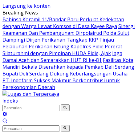
Langsung ke konten
Breaking News
Babinsa Koramil 11/Bandar Baru Perkuat Kedekatan
dengan Warga Lewat Komsos di Desa Kayee Raya
Sinergi
Keamanan Dan Pembangunan: Dirpolairud Polda Sulut
Dampingi Dirjen Perikanan Tangkap KKP Tinjau
Pelabuhan Perikanan Bitung
‎‎Kapolres Pidie Pererat
Silaturahmi dengan Pimpinan HUDA Pidie, Ajak Jaga
Damai Aceh dan Semarakkan HUT RI ke-81
Fasilitas Kota
Mandiri Bekala Diserahkan kepada Pemkab Deli Serdang
Bupati Deli Serdang Dukung Keberlangsungan Usaha
PT. Indofarm Sukses Makmur Berkontribusi untuk
Perekonomian Daerah
Indeks