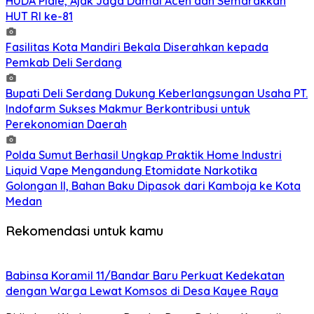
HUDA Pidie, Ajak Jaga Damai Aceh dan Semarakkan
HUT RI ke-81
Fasilitas Kota Mandiri Bekala Diserahkan kepada
Pemkab Deli Serdang
Bupati Deli Serdang Dukung Keberlangsungan Usaha PT.
Indofarm Sukses Makmur Berkontribusi untuk
Perekonomian Daerah
Polda Sumut Berhasil Ungkap Praktik Home Industri
Liquid Vape Mengandung Etomidate Narkotika
Golongan II, Bahan Baku Dipasok dari Kamboja ke Kota
Medan
Rekomendasi untuk kamu
Babinsa Koramil 11/Bandar Baru Perkuat Kedekatan
dengan Warga Lewat Komsos di Desa Kayee Raya