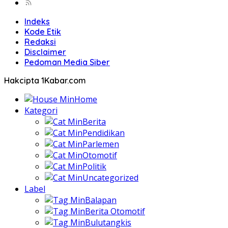
Indeks
Kode Etik
Redaksi
Disclaimer
Pedoman Media Siber
Hakcipta 1Kabar.com
Home
Kategori
Berita
Pendidikan
Parlemen
Otomotif
Politik
Uncategorized
Label
Balapan
Berita Otomotif
Bulutangkis