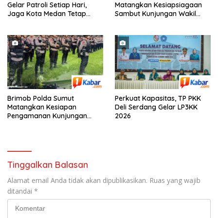
Gelar Patroli Setiap Hari,
Matangkan Kesiapsiagaan
Jaga Kota Medan Tetap
Sambut Kunjungan Wakil
Aman dan Kondusif
Presiden RI Sekaligus
Siapkan Personel Hadapi
Ancaman Karhutla
Brimob Polda Sumut
Perkuat Kapasitas, TP PKK
Matangkan Kesiapan
Deli Serdang Gelar LP3KK
Pengamanan Kunjungan
2026
Kerja Wakil Presiden RI di
Kota Medan
Tinggalkan Balasan
Alamat email Anda tidak akan dipublikasikan.
Ruas yang wajib
ditandai
*