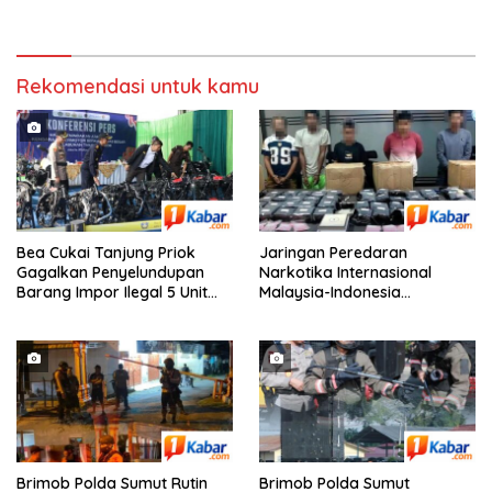
Kerja Wakil Presiden RI di
Kota Medan
Rekomendasi untuk kamu
Bea Cukai Tanjung Priok
Jaringan Peredaran
Gagalkan Penyelundupan
Narkotika Internasional
Barang Impor Ilegal 5 Unit
Malaysia-Indonesia
Sepeda Motor Harley-
Terungkap, Bea Cukai dan
Davidson Bekas dan 20 Unit
Bareskrim Polri Sita 80 Kg
Frame Rangka Bekas Asal
Sabu dan 5.200 Butir Pil
Tiongkok
Ekstasi
Brimob Polda Sumut Rutin
Brimob Polda Sumut