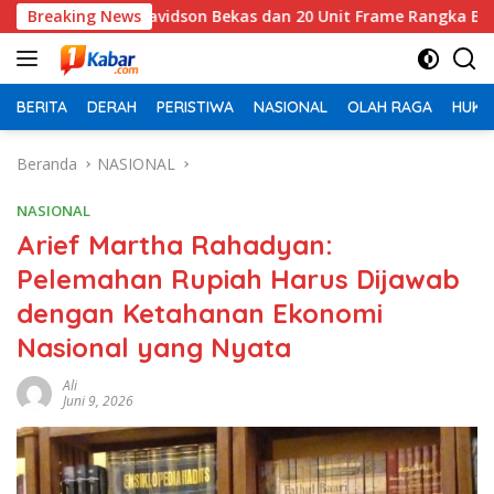
Langsung
avidson Bekas dan 20 Unit Frame Rangka Bekas Asal Tiongkok
Breaking News
ke
konten
BERITA
DERAH
PERISTIWA
NASIONAL
OLAH RAGA
HUKU
Beranda
NASIONAL
NASIONAL
Arief Martha Rahadyan:
Pelemahan Rupiah Harus Dijawab
dengan Ketahanan Ekonomi
Nasional yang Nyata
Ali
Juni 9, 2026