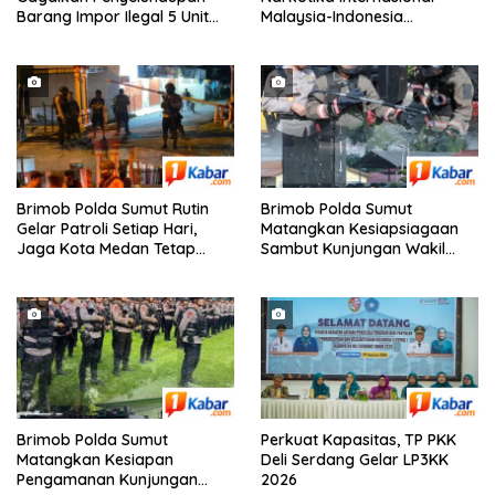
Barang Impor Ilegal 5 Unit
Malaysia-Indonesia
Sepeda Motor Harley-
Terungkap, Bea Cukai dan
Davidson Bekas dan 20 Unit
Bareskrim Polri Sita 80 Kg
Frame Rangka Bekas Asal
Sabu dan 5.200 Butir Pil
Tiongkok
Ekstasi
Brimob Polda Sumut Rutin
Brimob Polda Sumut
Gelar Patroli Setiap Hari,
Matangkan Kesiapsiagaan
Jaga Kota Medan Tetap
Sambut Kunjungan Wakil
Aman dan Kondusif
Presiden RI Sekaligus
Siapkan Personel Hadapi
Ancaman Karhutla
Brimob Polda Sumut
Perkuat Kapasitas, TP PKK
Matangkan Kesiapan
Deli Serdang Gelar LP3KK
Pengamanan Kunjungan
2026