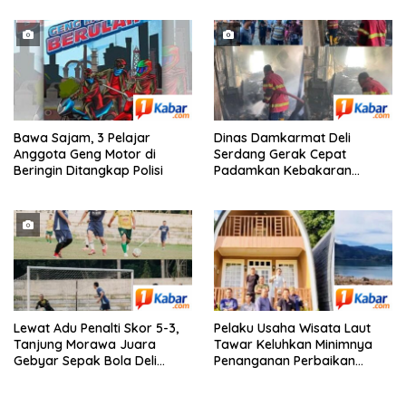
Bawa Sajam, 3 Pelajar
Dinas Damkarmat Deli
Anggota Geng Motor di
Serdang Gerak Cepat
Beringin Ditangkap Polisi
Padamkan Kebakaran
Gudang Stok Grosir di Jalan
Wonosari-Tanjung Morawa
Lewat Adu Penalti Skor 5-3,
Pelaku Usaha Wisata Laut
Tanjung Morawa Juara
Tawar Keluhkan Minimnya
Gebyar Sepak Bola Deli
Penanganan Perbaikan
Serdang
Kerusakan Pasca Bencana
Hidrometeorologi 2025