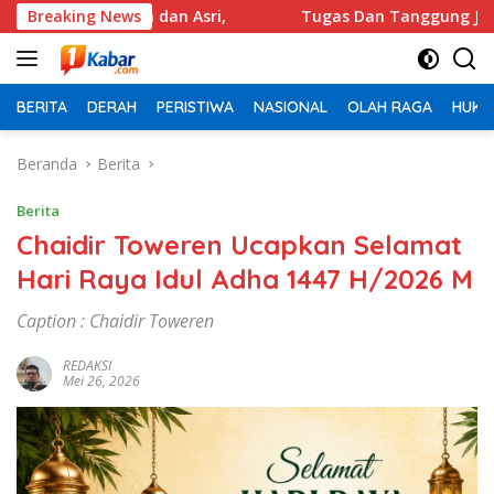
Langsung
ersih dan Asri,
Breaking News
Tugas Dan Tanggung Jawab,Apu Kebun
ke
konten
BERITA
DERAH
PERISTIWA
NASIONAL
OLAH RAGA
HUKU
Beranda
Berita
Berita
Chaidir Toweren Ucapkan Selamat
Hari Raya Idul Adha 1447 H/2026 M
Caption : Chaidir Toweren
REDAKSI
Mei 26, 2026