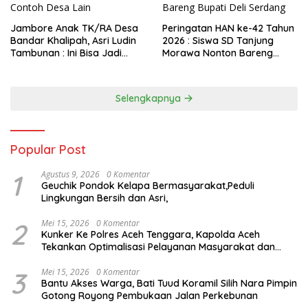
Jambore Anak TK/RA Desa
Peringatan HAN ke-42 Tahun
Bandar Khalipah, Asri Ludin
2026 : Siswa SD Tanjung
Tambunan : Ini Bisa Jadi
Morawa Nonton Bareng
Contoh Desa Lain
Bupati Deli Serdang
Selengkapnya
Popular Post
1
Agustus 9, 2026
0 Komentar
Geuchik Pondok Kelapa Bermasyarakat,Peduli
Lingkungan Bersih dan Asri,
2
Mei 15, 2026
0 Komentar
Kunker Ke Polres Aceh Tenggara, Kapolda Aceh
Tekankan Optimalisasi Pelayanan Masyarakat dan
Kunjungi Pesantren Darul Iman
3
Mei 15, 2026
0 Komentar
Bantu Akses Warga, Bati Tuud Koramil Silih Nara Pimpin
Gotong Royong Pembukaan Jalan Perkebunan