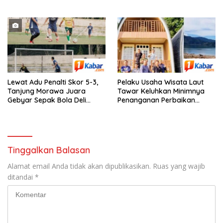
Gudang Stok Grosir di Jalan
Wonosari-Tanjung Morawa
Lewat Adu Penalti Skor 5-3,
Pelaku Usaha Wisata Laut
Tanjung Morawa Juara
Tawar Keluhkan Minimnya
Gebyar Sepak Bola Deli
Penanganan Perbaikan
Serdang
Kerusakan Pasca Bencana
Hidrometeorologi 2025
Tinggalkan Balasan
Alamat email Anda tidak akan dipublikasikan.
Ruas yang wajib
ditandai
*