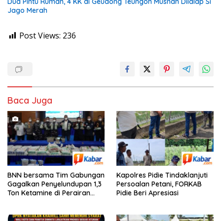
Dua Pintu Rumah, 4 KK di Geudong Teungoh Musnah Dilalap Si
Jago Merah
Post Views:
236
Baca Juga
BNN bersama Tim Gabungan
Kapolres Pidie Tindaklanjuti
Gagalkan Penyelundupan 1,3
Persoalan Petani, FORKAB
Ton Ketamine di Perairan
Pidie Beri Apresiasi
Natuna Kepulauan Riau