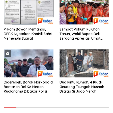
Pilkam Bawan Memanas,
Sempat Vakum Puluhan
DPRK Nyatakan Khairill Sahri
Tahun, Wakil Bupati Deli
Memenuhi Syarat
Serdang Apresiasi Umat
Hindu Menjaga Adhi Tiruvilla
Maha Puja
Digerebek, Barak Narkoba di
Dua Pintu Rumah, 4 KK di
Bantaran Rel KA Medan-
Geudong Teungoh Musnah
Kualanamu Dibakar Polisi
Dilalap Si Jago Merah