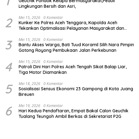
1
Geuchik Pondok Kelapa Bermasyarakat,Peduli
Lingkungan Bersih dan Asri,
2
Mei 15, 2026
0 Komentar
Kunker Ke Polres Aceh Tenggara, Kapolda Aceh
Tekankan Optimalisasi Pelayanan Masyarakat dan
Kunjungi Pesantren Darul Iman
3
Mei 15, 2026
0 Komentar
Bantu Akses Warga, Bati Tuud Koramil Silih Nara Pimpin
Gotong Royong Pembukaan Jalan Perkebunan
4
Mei 15, 2026
0 Komentar
Patroli Dini Hari Polres Aceh Tengah Sikat Balap Liar,
Tiga Motor Diamankan
5
Mei 18, 2026
0 Komentar
Sosialisasi Sensus Ekonomi 23 Gampong di Kota Juang
Bireuen
6
Mei 19, 2026
0 Komentar
Hari Kedua Pendaftaran, Empat Bakal Calon Geuchik
Tualang Teungoh Ambil Berkas di Sekretariat P2G