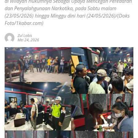
di Wilayah Hukumnya Sebagai Upaya Mencegah Peredaran
dan Penyalahgunaan Narkotika, pada Sabtu malam
(23/05/2026) hingga Minggu dini hari (24/05/2026)/(Doks
Foto/1kabar.com)
Zul Lobis
Mei 24, 2026