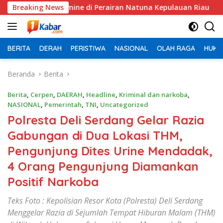
Langsung
tamine di Perairan Natuna Kepulauan Riau
Breaking News
Kapolres P
ke
konten
BERITA
DERAH
PERISTIWA
NASIONAL
OLAH RAGA
HUKU
Beranda
Berita
Berita
,
Cerpen
,
DAERAH
,
Headline
,
Kriminal dan narkoba
,
NASIONAL
,
Pemerintah
,
TNI
,
Uncategorized
Polresta Deli Serdang Gelar Razia
Gabungan di Dua Lokasi THM,
Pengunjung Dites Urine Mendadak,
4 Orang Pengunjung Diamankan
Positif Narkoba
Teks Foto : Kepolisian Resor Kota (Polresta) Deli Serdang
Menggelar Razia di Sejumlah Tempat Hiburan Malam (THM)