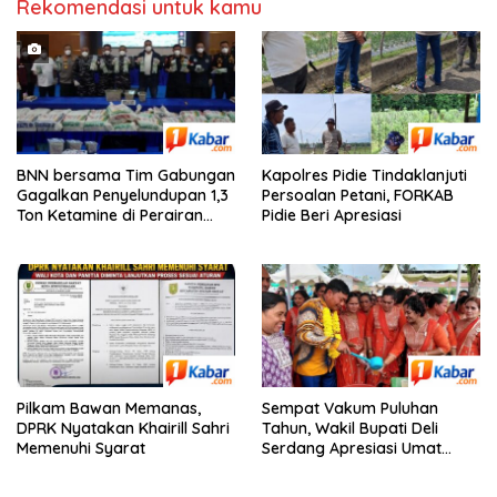
Rekomendasi untuk kamu
BNN bersama Tim Gabungan
Kapolres Pidie Tindaklanjuti
Gagalkan Penyelundupan 1,3
Persoalan Petani, FORKAB
Ton Ketamine di Perairan
Pidie Beri Apresiasi
Natuna Kepulauan Riau
Pilkam Bawan Memanas,
Sempat Vakum Puluhan
DPRK Nyatakan Khairill Sahri
Tahun, Wakil Bupati Deli
Memenuhi Syarat
Serdang Apresiasi Umat
Hindu Menjaga Adhi Tiruvilla
Maha Puja