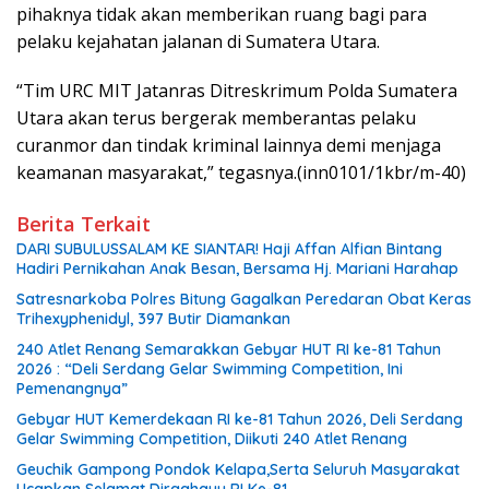
pihaknya tidak akan memberikan ruang bagi para
pelaku kejahatan jalanan di Sumatera Utara.
“Tim URC MIT Jatanras Ditreskrimum Polda Sumatera
Utara akan terus bergerak memberantas pelaku
curanmor dan tindak kriminal lainnya demi menjaga
keamanan masyarakat,” tegasnya.(inn0101/1kbr/m-40)
Berita Terkait
DARI SUBULUSSALAM KE SIANTAR! Haji Affan Alfian Bintang
Hadiri Pernikahan Anak Besan, Bersama Hj. Mariani Harahap
Satresnarkoba Polres Bitung Gagalkan Peredaran Obat Keras
Trihexyphenidyl, 397 Butir Diamankan
240 Atlet Renang Semarakkan Gebyar HUT RI ke-81 Tahun
2026 : “Deli Serdang Gelar Swimming Competition, Ini
Pemenangnya”
Gebyar HUT Kemerdekaan RI ke-81 Tahun 2026, Deli Serdang
Gelar Swimming Competition, Diikuti 240 Atlet Renang
Geuchik Gampong Pondok Kelapa,Serta Seluruh Masyarakat
Ucapkan Selamat Dirgahayu RI Ke-81,