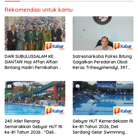
Rekomendasi untuk kamu
DARI SUBULUSSALAM KE
Satresnarkoba Polres Bitung
SIANTAR! Haji Affan Alfian
Gagalkan Peredaran Obat
Bintang Hadiri Pernikahan
Keras Trihexyphenidyl, 397
Anak Besan, Bersama Hj.
Butir Diamankan
Mariani Harahap
240 Atlet Renang
Gebyar HUT Kemerdekaan RI
Semarakkan Gebyar HUT RI
ke-81 Tahun 2026, Deli
ke-81 Tahun 2026 : “Deli
Serdang Gelar Swimming
Serdang Gelar Swimming
Competition, Diikuti 240 Atlet