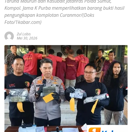
Taruna Mauruh dan Kasubdit Jatanras Polda Sumut,
Kompol. Jama K Purba memperlihatkan barang bukti hasil
pengungkapan komplotan Curanmor/(Doks
Foto/1kabar.com)
Zul Lobis
Mei 30, 2026