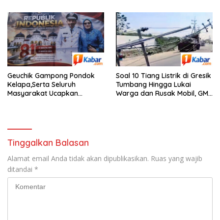
Competition, Ini
Renang
Pemenangnya”
Geuchik Gampong Pondok
Soal 10 Tiang Listrik di Gresik
Kelapa,Serta Seluruh
Tumbang Hingga Lukai
Masyarakat Ucapkan
Warga dan Rusak Mobil, GM
Selamat Dirgahayu RI Ke-81,
PLN UID Jatim Bungkam
Tinggalkan Balasan
Alamat email Anda tidak akan dipublikasikan.
Ruas yang wajib
ditandai
*