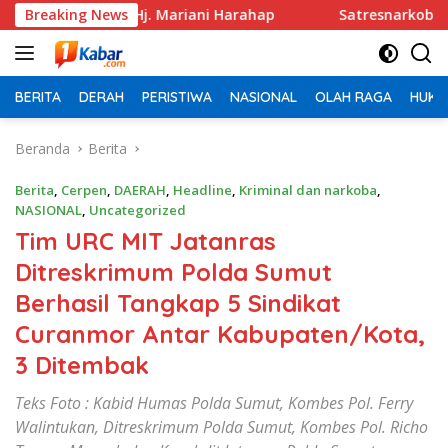
Langsung
a Hj. Mariani Harahap
Breaking News
Satresnarkoba Polres Bitung Ga
ke
konten
BERITA
DERAH
PERISTIWA
NASIONAL
OLAH RAGA
HUKU
Beranda
Berita
Berita
,
Cerpen
,
DAERAH
,
Headline
,
Kriminal dan narkoba
,
NASIONAL
,
Uncategorized
Tim URC MIT Jatanras
Ditreskrimum Polda Sumut
Berhasil Tangkap 5 Sindikat
Curanmor Antar Kabupaten/Kota,
3 Ditembak
Teks Foto : Kabid Humas Polda Sumut, Kombes Pol. Ferry
Walintukan, Ditreskrimum Polda Sumut, Kombes Pol. Richo