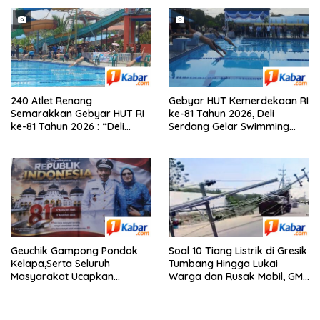
Mariani Harahap
240 Atlet Renang
Gebyar HUT Kemerdekaan RI
Semarakkan Gebyar HUT RI
ke-81 Tahun 2026, Deli
ke-81 Tahun 2026 : “Deli
Serdang Gelar Swimming
Serdang Gelar Swimming
Competition, Diikuti 240 Atlet
Competition, Ini
Renang
Pemenangnya”
Geuchik Gampong Pondok
Soal 10 Tiang Listrik di Gresik
Kelapa,Serta Seluruh
Tumbang Hingga Lukai
Masyarakat Ucapkan
Warga dan Rusak Mobil, GM
Selamat Dirgahayu RI Ke-81,
PLN UID Jatim Bungkam