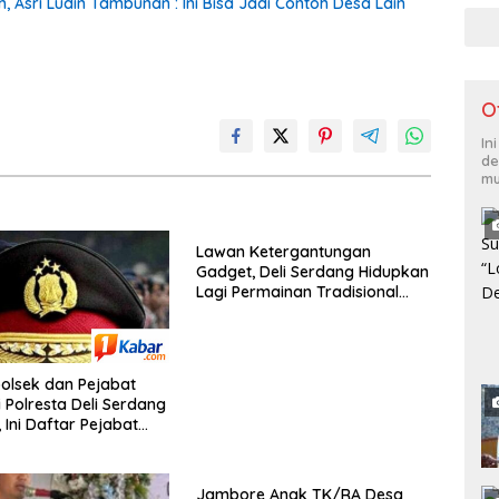
Asri Ludin Tambunan : Ini Bisa Jadi Contoh Desa Lain
O
In
de
mu
Lawan Ketergantungan
Gadget, Deli Serdang Hidupkan
Lagi Permainan Tradisional
Anak
olsek dan Pejabat
 Polresta Deli Serdang
 Ini Daftar Pejabat
geser!
Jambore Anak TK/RA Desa