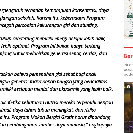
erpengaruh terhadap kemampuan konsentrasi, daya
ingkungan sekolah. Karena itu, keberadaan Program
cegah persoalan kekurangan gizi dan stunting.
kup cenderung memiliki energi belajar lebih baik,
lebih optimal. Program ini bukan hanya tentang
anjang untuk melahirkan generasi sehat, cerdas, dan
Ber
Ini 
post
askan bahwa pemenuhan gizi sehat bagi anak
pada
un generasi masa depan bangsa yang berkualitas.
emiliki kesiapan mental dan akademik yang lebih baik.
ak. Ketika kebutuhan nutrisi mereka terpenuhi dengan
simal, daya tahan tubuh meningkat, dan risiko
a itu, Program Makan Bergizi Gratis harus dipandang
an dan pembangunan sumber daya manusia,” ungkapnya