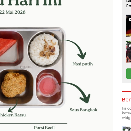
Di
Po
Ko
Ber
Ini 
kate
widg