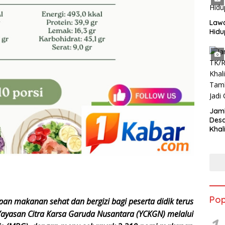
Lawa
Hidu
Jam
Des
Khal
Tamb
Jadi
Pop
an makanan sehat dan bergizi bagi peserta didik terus
ayasan Citra Karsa Garuda Nusantara (YCKGN) melalui