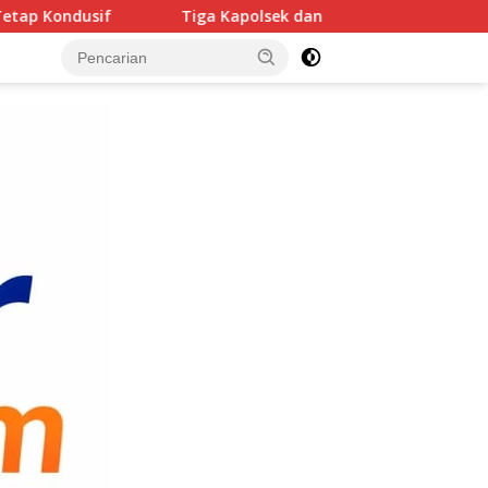
Tiga Kapolsek dan Pejabat Utama di Polresta Deli Serdang Dimut