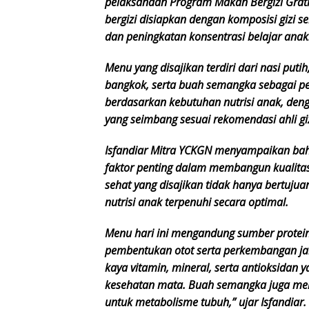
pelaksanaan Program Makan Bergizi Grat
bergizi disiapkan dengan komposisi gizi
dan peningkatan konsentrasi belajar anak
Menu yang disajikan terdiri dari nasi putih
bangkok, serta buah semangka sebagai pe
berdasarkan kebutuhan nutrisi anak, deng
yang seimbang sesuai rekomendasi ahli giz
Isfandiar Mitra YCKGN menyampaikan bahw
faktor penting dalam membangun kualita
sehat yang disajikan tidak hanya bertuj
nutrisi anak terpenuhi secara optimal.
Menu hari ini mengandung sumber protein 
pembentukan otot serta perkembangan jari
kaya vitamin, mineral, serta antioksida
kesehatan mata. Buah semangka juga memb
untuk metabolisme tubuh,” ujar Isfandiar.