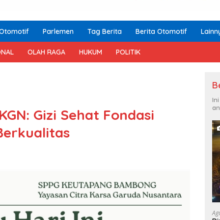
Otomotif
Parlemen
Tag Berita
Berita Otomotif
Lainn
ONAL
OLAH RAGA
HUKUM
POLITIK
B
In
an
KGN: Gizi Sehat Fondasi
Berkualitas
Ag