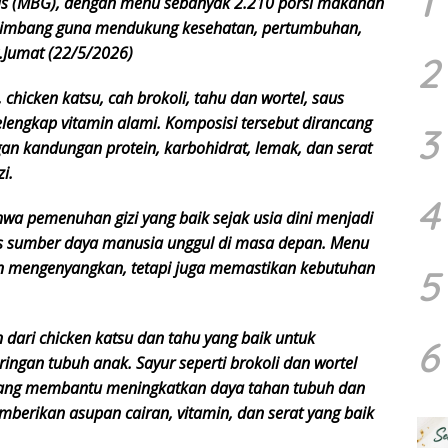
1
is (MBG), dengan menu sebanyak 2.210 porsi makanan
 seimbang guna mendukung kesehatan, pertumbuhan,
.Jumat (22/5/2026)
2
, chicken katsu, cah brokoli, tahu dan wortel, saus
lengkap vitamin alami. Komposisi tersebut dirancang
3
an kandungan protein, karbohidrat, lemak, dan serat
i.
4
a pemenuhan gizi yang baik sejak usia dini menjadi
s sumber daya manusia unggul di masa depan. Menu
uan mengenyangkan, tetapi juga memastikan kebutuhan
5
dari chicken katsu dan tahu yang baik untuk
6
ngan tubuh anak. Sayur seperti brokoli dan wortel
n yang membantu meningkatkan daya tahan tubuh dan
erikan asupan cairan, vitamin, dan serat yang baik