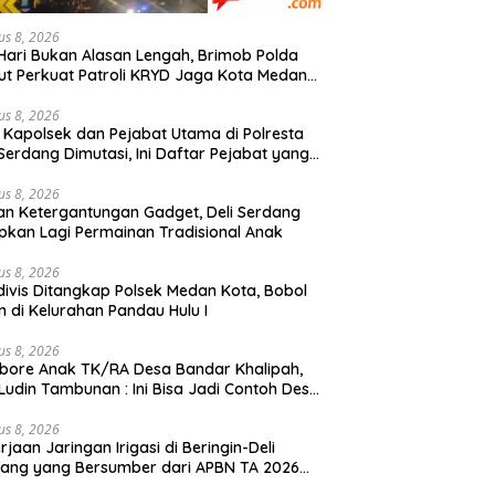
us 8, 2026
 Hari Bukan Alasan Lengah, Brimob Polda
t Perkuat Patroli KRYD Jaga Kota Medan
p Kondusif
us 8, 2026
 Kapolsek dan Pejabat Utama di Polresta
 Serdang Dimutasi, Ini Daftar Pejabat yang
eser!
us 8, 2026
n Ketergantungan Gadget, Deli Serdang
pkan Lagi Permainan Tradisional Anak
us 8, 2026
divis Ditangkap Polsek Medan Kota, Bobol
n di Kelurahan Pandau Hulu I
us 8, 2026
ore Anak TK/RA Desa Bandar Khalipah,
 Ludin Tambunan : Ini Bisa Jadi Contoh Desa
us 8, 2026
rjaan Jaringan Irigasi di Beringin-Deli
ang yang Bersumber dari APBN TA 2026
an Nilai Rp. 195 Juta Disorot