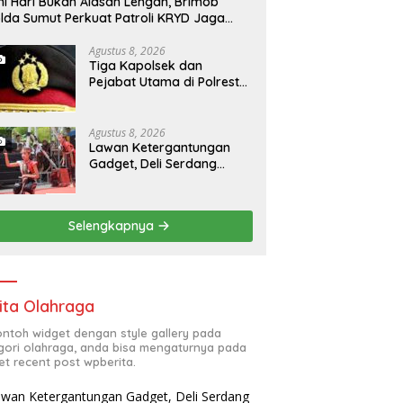
ni Hari Bukan Alasan Lengah, Brimob
lda Sumut Perkuat Patroli KRYD Jaga
ta Medan Tetap Kondusif
Agustus 8, 2026
Tiga Kapolsek dan
Pejabat Utama di Polresta
Deli Serdang Dimutasi, Ini
Daftar Pejabat yang
Bergeser!
Agustus 8, 2026
Lawan Ketergantungan
Gadget, Deli Serdang
Hidupkan Lagi Permainan
Tradisional Anak
Selengkapnya
ita Olahraga
contoh widget dengan style gallery pada
gori olahraga, anda bisa mengaturnya pada
et recent post wpberita.