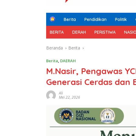
H
Berita
Pendidikan
Politik
o
m
BERITA
DERAH
PERISTIWA
NASI
e
Beranda
Berita
Berita
,
DAERAH
M.Nasir, Pengawas YC
Generasi Cerdas dan 
Ali
Mei 22, 2026