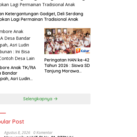
n Ketergantungan Gadget, Deli Serdang
pkan Lagi Permainan Tradisional Anak
Peringatan HAN ke-42
Tahun 2026 : Siswa SD
bore Anak TK/RA
Tanjung Morawa
a Bandar
Nonton Bareng Bupati
ipah, Asri Ludin
Deli Serdang
unan : Ini Bisa
 Contoh Desa Lain
Selengkapnya
ular Post
Agustus 8, 2026
0 Komentar