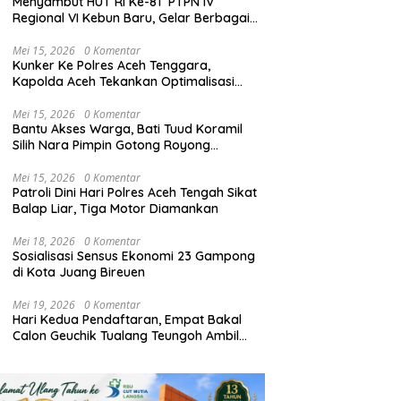
Menyambut HUT RI Ke-81 PTPN IV
Regional VI Kebun Baru, Gelar Berbagai
Perlombaan,Kenang Jasa Pahlawan,
Mei 15, 2026
0 Komentar
Kunker Ke Polres Aceh Tenggara,
Kapolda Aceh Tekankan Optimalisasi
Pelayanan Masyarakat dan Kunjungi
Pesantren Darul Iman
Mei 15, 2026
0 Komentar
Bantu Akses Warga, Bati Tuud Koramil
Silih Nara Pimpin Gotong Royong
Pembukaan Jalan Perkebunan
Mei 15, 2026
0 Komentar
Patroli Dini Hari Polres Aceh Tengah Sikat
Balap Liar, Tiga Motor Diamankan
Mei 18, 2026
0 Komentar
Sosialisasi Sensus Ekonomi 23 Gampong
di Kota Juang Bireuen
Mei 19, 2026
0 Komentar
Hari Kedua Pendaftaran, Empat Bakal
Calon Geuchik Tualang Teungoh Ambil
Berkas di Sekretariat P2G