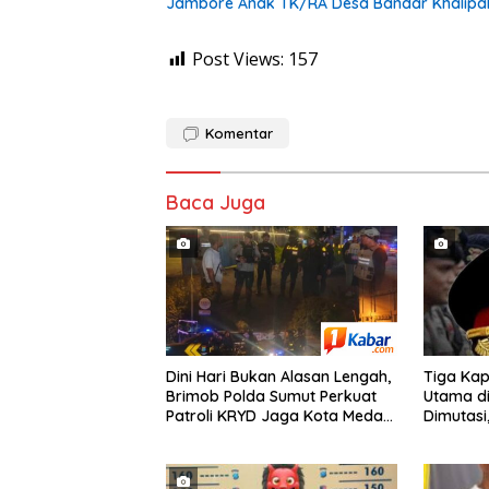
Jambore Anak TK/RA Desa Bandar Khalipah, 
Post Views:
157
Komentar
Baca Juga
Dini Hari Bukan Alasan Lengah,
Tiga Kap
Brimob Polda Sumut Perkuat
Utama di
Patroli KRYD Jaga Kota Medan
Dimutasi,
Tetap Kondusif
yang Ber