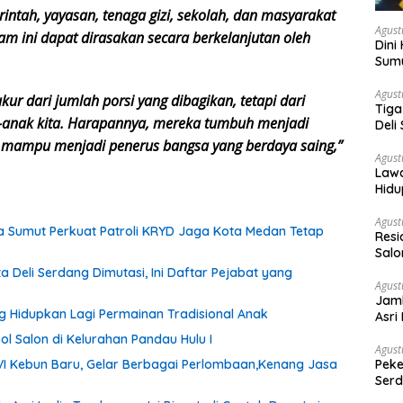
intah, yayasan, tenaga gizi, sekolah, dan masyarakat
Agust
am ini dapat dirasakan secara berkelanjutan oleh
Dini
Sumu
Teta
Agust
ur dari jumlah porsi yang dibagikan, tetapi dari
Tiga
-anak kita. Harapannya, mereka tumbuh menjadi
Deli
Berg
rta mampu menjadi penerus bangsa yang berdaya saing,”
Agust
Lawa
Hidu
Agust
da Sumut Perkuat Patroli KRYD Jaga Kota Medan Tetap
Resi
Salo
a Deli Serdang Dimutasi, Ini Daftar Pejabat yang
Agust
Jamb
g Hidupkan Lagi Permainan Tradisional Anak
Asri
Lain
ol Salon di Kelurahan Pandau Hulu I
Agust
VI Kebun Baru, Gelar Berbagai Perlombaan,Kenang Jasa
Peke
Serd
deng