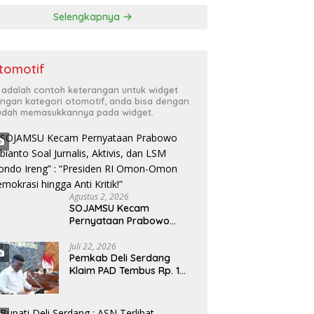
Selengkapnya
tomotif
i adalah contoh keterangan untuk widget
ngan kategori otomotif, anda bisa dengan
dah memasukkannya pada widget.
Agustus 2, 2026
SOJAMSU Kecam
Pernyataan Prabowo
Subianto Soal Jurnalis,
Aktivis, dan LSM “Londo
Juli 22, 2026
Pemkab Deli Serdang
Ireng” : “Presiden RI
Klaim PAD Tembus Rp. 1
Omon-Omon Demokrasi
Triliun, Jawab Sorotan
hingga Anti Kritik!”
Fraksi DPRD Deli Serdang
Soal APBD TA 2025